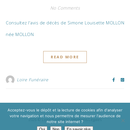
No Comments
Consultez l'avis de décès de Simone Louisette MOLLON
née MOLLON
READ MORE
Loire Funéraire
Acceptez-vous le dépôt et la lecture de cookies afin d'analyser
votre navigation et nous permettre de mesurer l'audience de
2026 © Loire Funéraire -
Mentions Légales
notre site internet ?
Oui
Non
En savoir plus